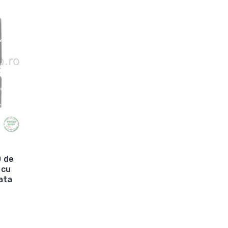
0 de
 cu
ata