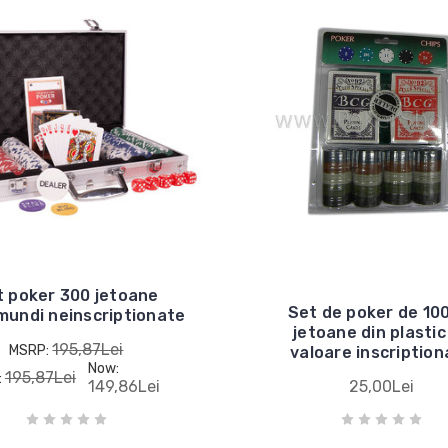
t poker 300 jetoane
Set de poker de 10
mundi neinscriptionate
jetoane din plastic
195,87Lei
MSRP:
valoare inscription
Now:
195,87Lei
:
149,86Lei
25,00Lei