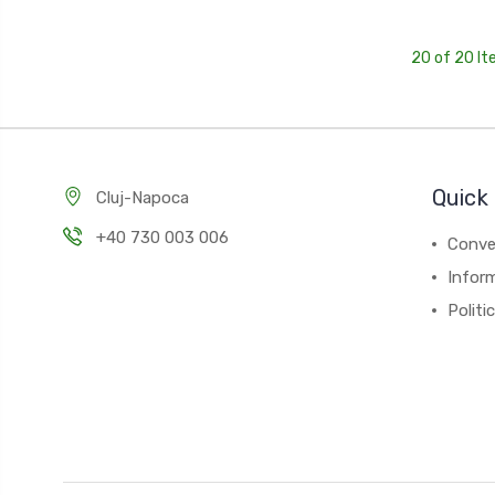
20 of 20 I
Quick 
Cluj-Napoca
+40 730 003 006
Conver
Inform
Politi