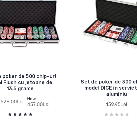
 poker de 500 chip-uri
Set de poker de 300 c
l Flush cu jetoane de
model DICE in serviet
13.5 grame
aluminiu
Now:
528,00Lei
:
457,00Lei
159,95Lei