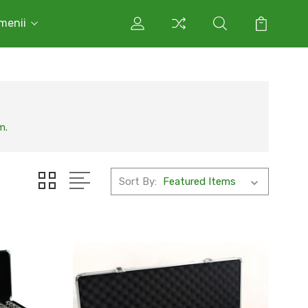
rmenii
m.
Sort By: