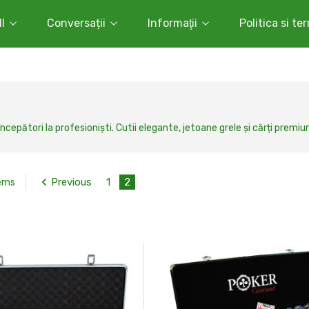
l
Conversații
Informaţii
Politica si te
ncepători la profesioniști. Cutii elegante, jetoane grele și cărți premiu
Previous
1
2
tems