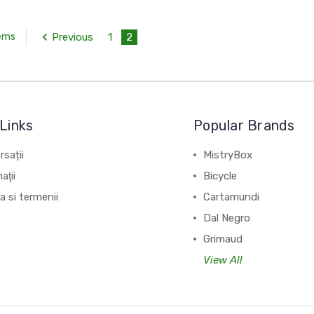
Previous
1
2
tems
Links
Popular Brands
sații
MistryBox
aţii
Bicycle
ca si termenii
Cartamundi
Dal Negro
Grimaud
View All